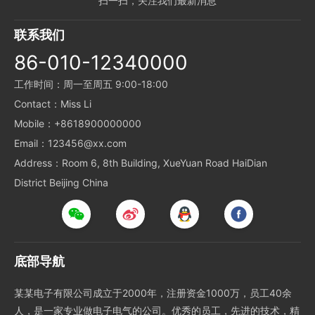
扫一扫，关注我们最新消息
联系我们
86-010-12340000
工作时间：周一至周五 9:00-18:00
Contact：Miss Li
Mobile：+8618900000000
Email：123456@xx.com
Address：Room 6, 8th Building, XueYuan Road HaiDian
District Beijing China
底部导航
某某电子有限公司成立于2000年，注册资金1000万，员工40余
人，是一家专业做电子电气的公司。优秀的员工，先进的技术，精