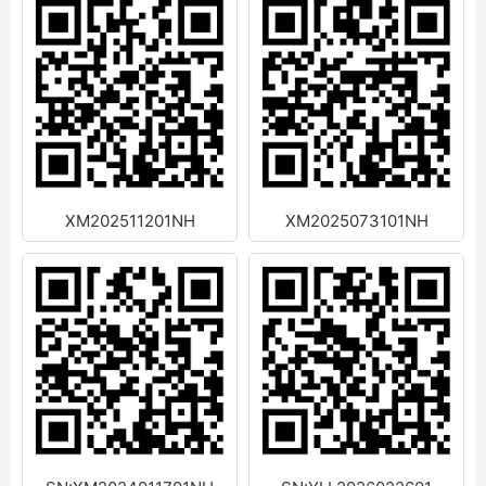
XM202511201NH
XM2025073101NH