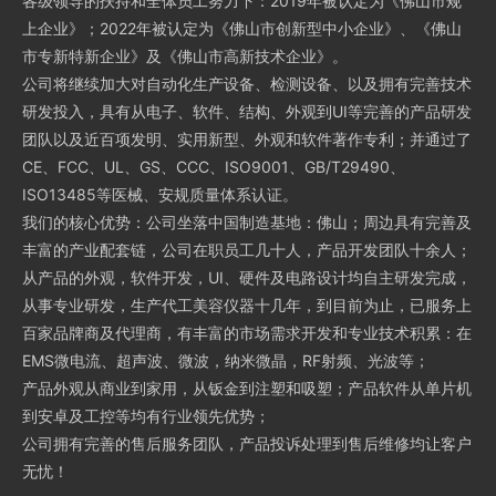
各级领导的扶持和全体员工努力下：2019年被认定为《佛山市规
上企业》；2022年被认定为《佛山市创新型中小企业》、《佛山
市专新特新企业》及《佛山市高新技术企业》。
公司将继续加大对自动化生产设备、检测设备、以及拥有完善技术
研发投入，具有从电子、软件、结构、外观到UI等完善的产品研发
团队以及近百项发明、实用新型、外观和软件著作专利；并通过了
CE、FCC、UL、GS、CCC、ISO9001、GB/T29490、
ISO13485等医械、安规质量体系认证。
我们的核心优势：公司坐落中国制造基地：佛山；周边具有完善及
丰富的产业配套链，公司在职员工几十人，产品开发团队十余人；
从产品的外观，软件开发，UI、硬件及电路设计均自主研发完成，
从事专业研发，生产代工美容仪器十几年，到目前为止，已服务上
百家品牌商及代理商，有丰富的市场需求开发和专业技术积累：在
EMS微电流、超声波、微波，纳米微晶，RF射频、光波等；
产品外观从商业到家用，从钣金到注塑和吸塑；产品软件从单片机
到安卓及工控等均有行业领先优势；
公司拥有完善的售后服务团队，产品投诉处理到售后维修均让客户
无忧！