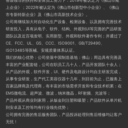
各级领导的扶持和全体员工努力下：2019年被认定为《佛山市规
上企业》；2022年被认定为《佛山市创新型中小企业》、《佛山
市专新特新企业》及《佛山市高新技术企业》。
公司将继续加大对自动化生产设备、检测设备、以及拥有完善技术
研发投入，具有从电子、软件、结构、外观到UI等完善的产品研发
团队以及近百项发明、实用新型、外观和软件著作专利；并通过了
CE、FCC、UL、GS、CCC、ISO9001、GB/T29490、
ISO13485等医械、安规质量体系认证。
我们的核心优势：公司坐落中国制造基地：佛山；周边具有完善及
丰富的产业配套链，公司在职员工几十人，产品开发团队十余人；
从产品的外观，软件开发，UI、硬件及电路设计均自主研发完成，
从事专业研发，生产代工美容仪器十几年，到目前为止，已服务上
百家品牌商及代理商，有丰富的市场需求开发和专业技术积累：在
EMS微电流、超声波、微波，纳米微晶，RF射频、光波等；
产品外观从商业到家用，从钣金到注塑和吸塑；产品软件从单片机
到安卓及工控等均有行业领先优势；
公司拥有完善的售后服务团队，产品投诉处理到售后维修均让客户
无忧！