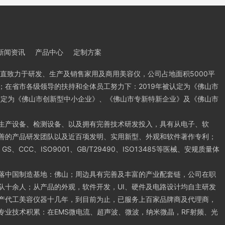
新闻资讯
产品中心
定制方案
一直致力于研发、生产及销售家用及商用美容仪，公司占地面积5000平
；在省市各级领导的扶持和全体员工努力下：2019年被认定为《佛山市
被认定为《佛山市创新型中小企业》、《佛山市专新特新企业》及《佛山市
生产设备、检测设备、以及拥有完善技术研发投入，具有从电子、软
完善的产品研发团队以及近百项发明、实用新型、外观和软件著作专利；
GS、CCC、ISO9001、GB/T29490、ISO13485等医械、安规质量体
落中国制造基地：佛山；周边具有完善及丰富的产业配套链，公司在职
队十余人；从产品的外观，软件开发，UI、硬件及电路设计均自主研发
产代工美容仪器十几年，到目前为止，已服务上百家品牌商及代理商，
专业技术积累：在EMS微电流、超声波、微波，纳米微晶，RF射频、光