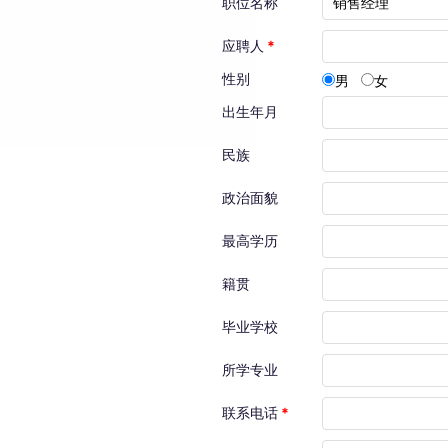
职位名称
应聘人
*
性别
男
女
出生年月
民族
政治面貌
最高学历
籍贯
毕业学校
所学专业
联系电话
*