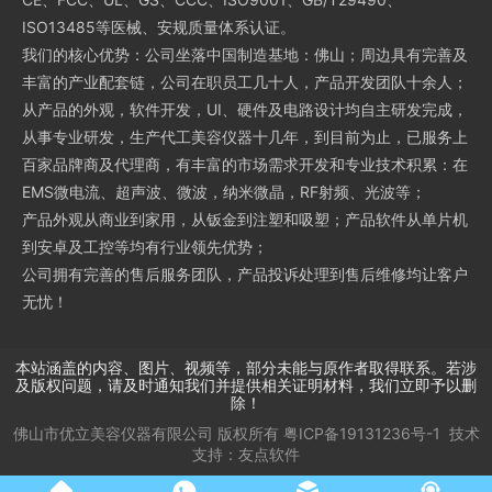
ISO13485等医械、安规质量体系认证。
我们的核心优势：公司坐落中国制造基地：佛山；周边具有完善及
丰富的产业配套链，公司在职员工几十人，产品开发团队十余人；
从产品的外观，软件开发，UI、硬件及电路设计均自主研发完成，
从事专业研发，生产代工美容仪器十几年，到目前为止，已服务上
百家品牌商及代理商，有丰富的市场需求开发和专业技术积累：在
EMS微电流、超声波、微波，纳米微晶，RF射频、光波等；
产品外观从商业到家用，从钣金到注塑和吸塑；产品软件从单片机
到安卓及工控等均有行业领先优势；
公司拥有完善的售后服务团队，产品投诉处理到售后维修均让客户
无忧！
本站涵盖的内容、图片、视频等，部分未能与原作者取得联系。若涉
及版权问题，请及时通知我们并提供相关证明材料，我们立即予以删
除！
佛山市优立美容仪器有限公司
版权所有
粤ICP备19131236号-1
技术
支持：
友点软件