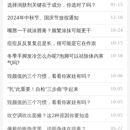
01-15
选择润肤剂关键在于成分，你选对了吗？
12-10
2024年中秋节、国庆节放假通知
10-24
嘴唇一干就涂唇膏？频繁涂抹可能更干
10-15
痘痘反反复复总是长，很可能是它在作祟
10-10
冬季手脚发冷怎么办呢?泡脚可以祛除体内寒
气吗?
10-06
毁颜值的三个习惯，看看你家娃有吗？
10-05
“乳”此重要！自检“三步曲”学起来
10-05
毁颜值的三个习惯，看看你家娃有吗？
10-05
吹空调吹出面瘫？这2种原因你要知道
09-22
佩戴的银饰变黑，说明身体在排毒？