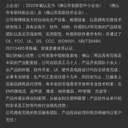
上企业》；2022年被认定为《佛山市创新型中小企业》、《佛山
市专新特新企业》及《佛山市高新技术企业》。
公司将继续加大对自动化生产设备、检测设备、以及拥有完善技术
研发投入，具有从电子、软件、结构、外观到UI等完善的产品研发
团队以及近百项发明、实用新型、外观和软件著作专利；并通过了
CE、FCC、UL、GS、CCC、ISO9001、GB/T29490、
ISO13485等医械、安规质量体系认证。
我们的核心优势：公司坐落中国制造基地：佛山；周边具有完善及
丰富的产业配套链，公司在职员工几十人，产品开发团队十余人；
从产品的外观，软件开发，UI、硬件及电路设计均自主研发完成，
从事专业研发，生产代工美容仪器十几年，到目前为止，已服务上
百家品牌商及代理商，有丰富的市场需求开发和专业技术积累：在
EMS微电流、超声波、微波，纳米微晶，RF射频、光波等；
产品外观从商业到家用，从钣金到注塑和吸塑；产品软件从单片机
到安卓及工控等均有行业领先优势；
公司拥有完善的售后服务团队，产品投诉处理到售后维修均让客户
无忧！